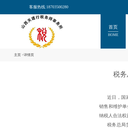
客服热线:18703500280
首页
HOME
主页
>
详情页
税务
近日，国
销售和维护单
纳税人合法权
税务总局