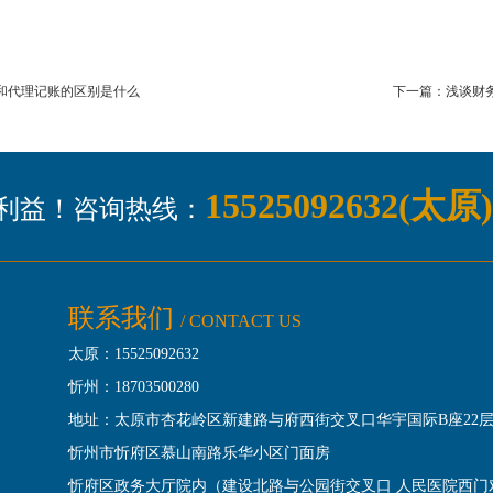
和代理记账的区别是什么
下一篇：浅谈财
15525092632(太原
利益！咨询热线：
联系我们
/ CONTACT US
太原：15525092632
忻州：18703500280
地址：
太原市杏花岭区新建路与府西街交叉口华宇国际B座22层
忻州市忻府区慕山南路乐华小区门面房
忻府区政务大厅院内（建设北路与公园街交叉口 人民医院西门