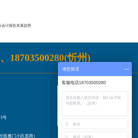
务会计报告发展趋势
)、18703500280(忻州)
请您留言
客服电话18703500280
3号
关注微信公众号
对面雁门小区底商）