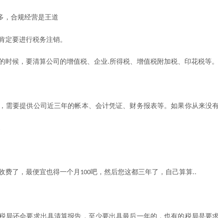
多，合规经营是王道
肯定要进行税务注销。
的时候，要清算公司的增值税、企业
所得税、增值税附加税、印花税等
.
，需要提供公司近三年的帐本、会计凭证、财务报表等。如果你从来没
!
收费了，最便宜也得一个月
吧，然后您这都三年了，自己算算
100
..
税局还会要求出具清算报告，至少要出具最后一年的，也有的税局是要