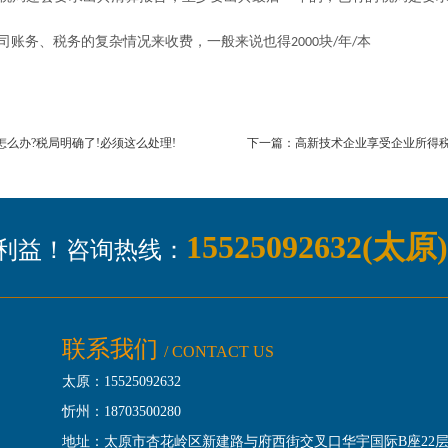
司账务、税务的复杂情况来收费，一般来说也得
块
年
本
2000
/
/
么办?税局明确了!必须这么处理!
下一篇：高新技术企业享受企业所得税
15525092632(太原
利益！咨询热线：
联系我们
/ CONTACT US
太原：15525092632
忻州：18703500280
地址：
太原市杏花岭区新建路与府西街交叉口华宇国际B座22层