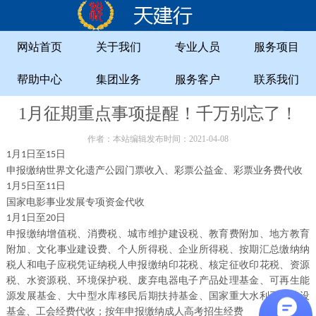
网站首页
关于我们
专业人员
服务项目
帮助中心
集团业务
服务客户
联系我们
1月征期重点事项提醒！千万别忘了！
作者：本站编辑发布时间：2021-04-08
月
日至
日
1
1
15
申报缴纳世界文化遗产公园门票收入、彩票公益金、彩票业务费代收
月
日至
日
1
5
11
国家电影事业发展专项资金代收
月
日至
日
1
1
20
申报缴纳增值税、消费税、城市维护建设税、教育费附加、地方教育
附加、文化事业建设费、个人所得税、企业所得税、按期汇总缴纳纳
税人和电子应税凭证纳税人申报缴纳印花税、核定征收印花税、资源
税、水资源税、环境保护税、废弃电器电子产品处理基金、可再生能
源发展基金、大中型水库移民后期扶持基金、国家重大水利工程建设
基金、工会经费代收；按年申报缴纳成人高考招生经费