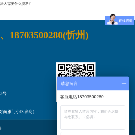
法人需要什么资料?
)、18703500280(忻州)
请您留言
3号
客服电话18703500280
关注微信公众号
对面雁门小区底商）
络