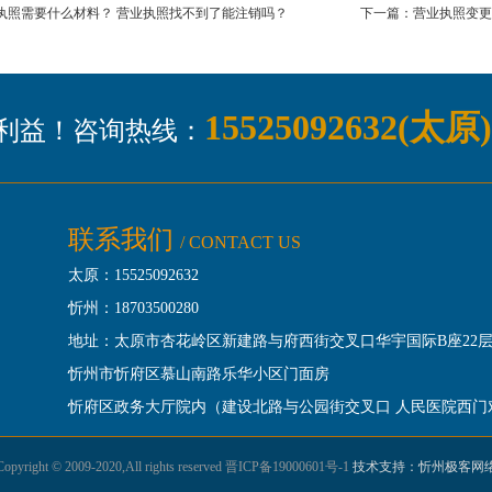
执照需要什么材料？ 营业执照找不到了能注销吗？
下一篇：营业执照变更
15525092632(太原
利益！咨询热线：
联系我们
/ CONTACT US
太原：15525092632
忻州：18703500280
地址：
太原市杏花岭区新建路与府西街交叉口华宇国际B座22层
忻州市忻府区慕山南路乐华小区门面房
忻府区政务大厅院内（建设北路与公园街交叉口 人民医院西门
Copyright © 2009-2020,All rights reserved
晋ICP备19000601号-1
技术支持：忻州极客网